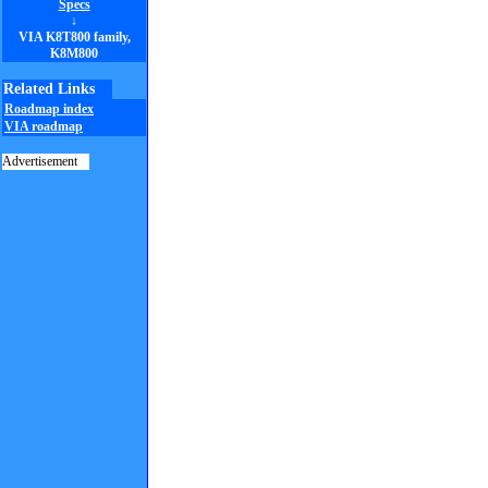
Specs
↓
VIA K8T800 family,
K8M800
Related Links
Roadmap index
VIA roadmap
Advertisement