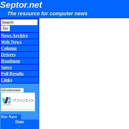
Septor.net
The resource for computer news
News Archive
Web News
Column
Drivers
Roadmap
Specs
Poll Results
Links
Advertisement
Site Navi
Home
↓