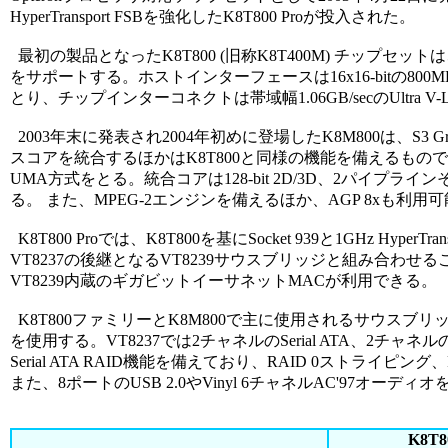
HyperTransport FSBを強化したK8T800 Proが投入された。
最初の製品となったK8T800 (旧称K8T400M) チップセットは、2-wayまでのS
をサポートする。ホストインターフェースは16x16-bitの800MHz Do
とり、チップインターコネクトは帯域幅1.06GB/secのUltra V
2003年末に発表され2004年初めに登場したK8M800は、S3 Graphi
スコアを統合するほかはK8T800と同様の機能を備えるもので
UMA方式をとる。統合コアは128-bit 2D/3D、2パイプ
る。 また、MPEG-2エンジンを備えるほか、AGP 8xも利用
K8T800 Proでは、K8T800を基にSocket 939と1GHz Hy
VT8237の後継となるVT8239サウスブリッジと組み合わせることで
VT8239内蔵のギガビットイーサネットMACが利用できる。
K8T800ファミリーとK8M800で主に使用されるサウスブリッジのV
を使用する。VT8237では2チャネルのSerial ATA、2チャ
Serial ATA RAID機能を備えており、RAID 0ストライピン
また、8ポートのUSB 2.0やVinyl 6チャネルAC'97オーディ
K8T8